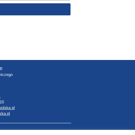
R
niczego
,
410
olska.pl
ska.pl